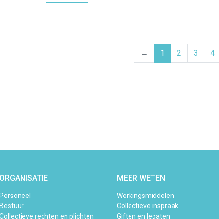
Vorige pagina
←
1
2
3
4
ORGANISATIE
MEER WETEN
Personeel
Werkingsmiddelen
Bestuur
Collectieve inspraak
Collectieve rechten en plichten
Giften en legaten