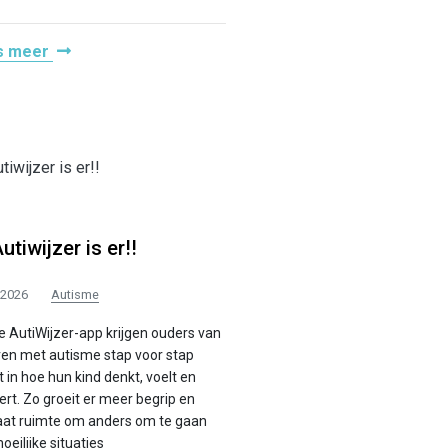
s meer
utiwijzer is er!!
/2026
Autisme
e AutiWijzer-app krijgen ouders van
ren met autisme stap voor stap
t in hoe hun kind denkt, voelt en
rt. Zo groeit er meer begrip en
aat ruimte om anders om te gaan
eilijke situaties