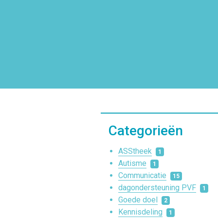
Categorieën
ASStheek
1
Autisme
1
Communicatie
15
dagondersteuning PVF
1
Goede doel
2
Kennisdeling
1