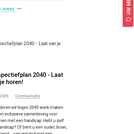
UW MENING
s meer
pectiefplan 2040 - Laat
je horen!
/2026
Communicatie
deren wil tegen 2040 werk maken
en inclusieve samenleving voor
nen met een handicap. Hebt u zelf
andicap? Of bent u een ouder, broer,
vriend … van iemand met een