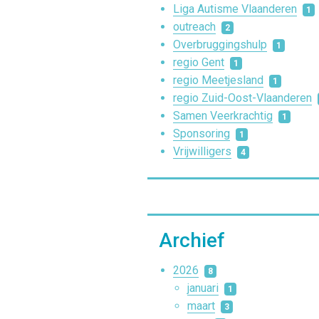
Liga Autisme Vlaanderen
1
outreach
2
Overbruggingshulp
1
regio Gent
1
regio Meetjesland
1
regio Zuid-Oost-Vlaanderen
Samen Veerkrachtig
1
Sponsoring
1
Vrijwilligers
4
Archief
2026
8
januari
1
maart
3