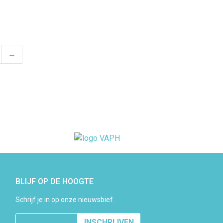
lbl.NextPage
→
BLIJF OP DE HOOGTE
Schrijf je in op onze nieuwsbief.
INSCHRIJVEN