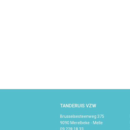
TANDERUIS VZW
Brusselsesteenweg 375
9090 Merelbeke - Melle
09 228 18 33