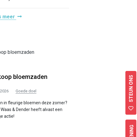
s meer
koop bloemzaden
STEUN ONS
/2026
Goede doel
in in fleurige bloemen deze zomer?
Waas & Dender heeft alvast een
ge actie!