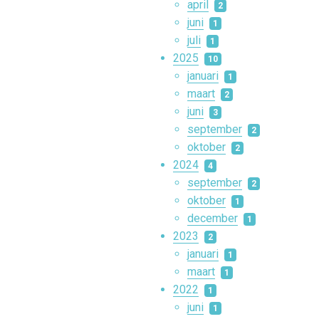
april
2
juni
1
juli
1
2025
10
januari
1
maart
2
juni
3
september
2
oktober
2
2024
4
september
2
oktober
1
december
1
2023
2
januari
1
maart
1
2022
1
juni
1