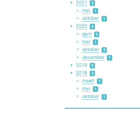
2021
2
mei
1
oktober
1
2020
6
april
2
mei
1
oktober
2
december
1
2019
0
2018
3
maart
1
mei
1
oktober
1