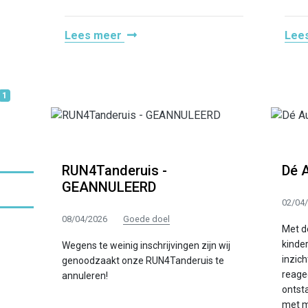
Lees meer
Lee
1
RUN4Tanderuis -
Dé A
GEANNULEERD
02/04
08/04/2026
Goede doel
Met d
kinde
Wegens te weinig inschrijvingen zijn wij
inzich
genoodzaakt onze RUN4Tanderuis te
reagee
annuleren!
ontst
met mo